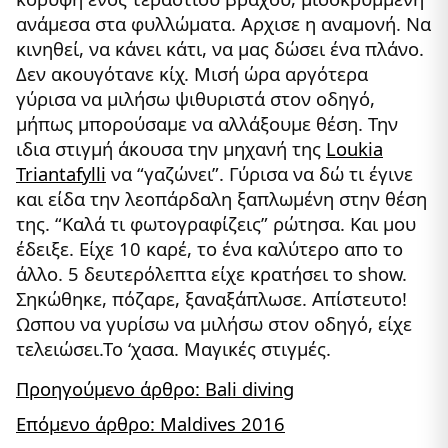
ανάμεσα στα φυλλώματα. Αρχισε η αναμονή. Να
κινηθεί, να κάνει κάτι, να μας δώσει ένα πλάνο.
Δεν ακουγότανε κίχ. Μισή ώρα αργότερα
γύρισα να μιλήσω ψιθυριστά στον οδηγό,
μήπως μπορούσαμε να αλλάξουμε θέση. Την
ιδια στιγμή άκουσα την μηχανή της
Loukia
Triantafylli
να “γαζώνει”. Γύρισα να δώ τι έγινε
και είδα την λεοπάρδαλη ξαπλωμένη στην θέση
της. “Καλά τι φωτογραφίζεις” ρώτησα. Και μου
έδειξε. Είχε 10 καρέ, το ένα καλύτερο απο το
άλλο. 5 δευτερόλεπτα είχε κρατήσει το show.
Σηκώθηκε, πόζαρε, ξαναξάπλωσε. Απίστευτο!
Ωσπου να γυρίσω να μιλήσω στον οδηγό, είχε
τελειώσει.Το ‘χασα. Μαγικές στιγμές.
Προηγούμενο άρθρο: Bali diving
Επόμενο άρθρο: Maldives 2016