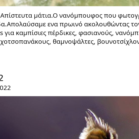
Απίστευτα μάτια.Ο νανόμπουφος που φωτογρ
δα.Απολαύσαμε ενα πρωινό ακολουθώντας τον
dis για καμπίσιες πέρδικες, φασιανούς, νανόμ
χοτσοπανάκους, θαμνοψάλτες, βουνοτσίχλο
2
2022