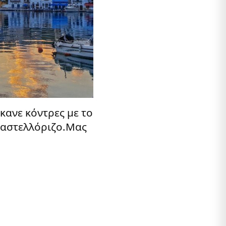
ανε κόντρες με το
 Καστελλόριζο.Μας