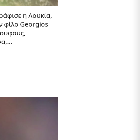
άφισε η Λουκία,
 φίλο Georgios
πουφους,
να,…