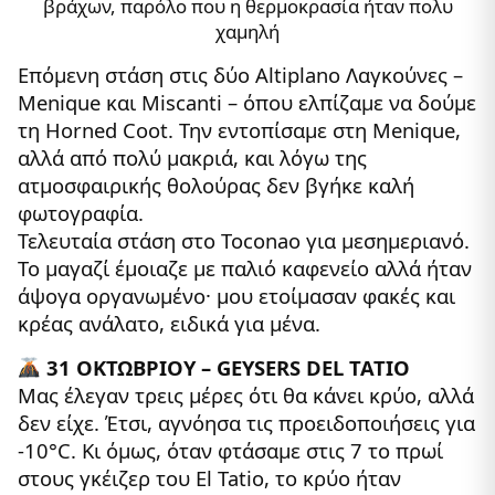
βράχων, παρόλο που η θερμοκρασία ήταν πολυ
χαμηλή
Επόμενη στάση στις δύο Altiplano Λαγκούνες –
Menique και Miscanti – όπου ελπίζαμε να δούμε
τη Horned Coot. Την εντοπίσαμε στη Menique,
αλλά από πολύ μακριά, και λόγω της
ατμοσφαιρικής θολούρας δεν βγήκε καλή
φωτογραφία.
Τελευταία στάση στο Toconao για μεσημεριανό.
Το μαγαζί έμοιαζε με παλιό καφενείο αλλά ήταν
άψογα οργανωμένο· μου ετοίμασαν φακές και
κρέας ανάλατο, ειδικά για μένα.
31 ΟΚΤΩΒΡΙΟΥ – GEYSERS DEL TATIO
Μας έλεγαν τρεις μέρες ότι θα κάνει κρύο, αλλά
δεν είχε. Έτσι, αγνόησα τις προειδοποιήσεις για
-10°C. Κι όμως, όταν φτάσαμε στις 7 το πρωί
στους γκέιζερ του El Tatio, το κρύο ήταν