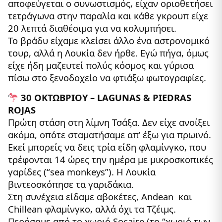
αποφεύγεται ο συνωστισμός, είχαν οριοθετήσει
τετράγωνα στην παραλία και κάθε γκρουπ είχε
20 λεπτά διαθέσιμα για να κολυμπήσει.
Το βράδυ είχαμε κλείσει άλλο ένα αστρονομικό
τουρ, αλλά η Λουκία δεν ήρθε. Εγώ πήγα, όμως
είχε ήδη μαζευτεί πολύς κόσμος και γύρισα
πίσω στο ξενοδοχείο να φτιάξω φωτογραφίες.
30 ΟΚΤΩΒΡΙΟΥ – LAGUNAS & PIEDRAS
ROJAS
Πρώτη στάση στη λίμνη Τσάξα. Δεν είχε ανοίξει
ακόμα, οπότε σταματήσαμε απ’ έξω για πρωινό.
Εκεί μπορείς να δεις τρία είδη φλαμίνγκο, που
τρέφονται 14 ώρες την ημέρα με μικροσκοπικές
γαρίδες (“sea monkeys”). Η Λουκία
βιντεοσκόπησε τα γαριδάκια.
Στη συνέχεια είδαμε αβοκέτες, Andean και
Chillean φλαμίνγκο, αλλά όχι τα Τζέιμς.
Περάσαμε από το χωριό Socaire (το “χωριό των