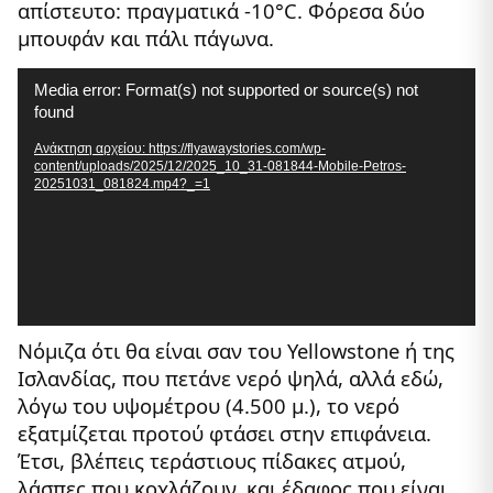
απίστευτο: πραγματικά -10°C. Φόρεσα δύο
μπουφάν και πάλι πάγωνα.
Πρόγραμμα
Media error: Format(s) not supported or source(s) not
Αναπαραγωγής
found
Βίντεο
Ανάκτηση αρχείου: https://flyawaystories.com/wp-
content/uploads/2025/12/2025_10_31-081844-Mobile-Petros-
20251031_081824.mp4?_=1
Νόμιζα ότι θα είναι σαν του Yellowstone ή της
Ισλανδίας, που πετάνε νερό ψηλά, αλλά εδώ,
λόγω του υψομέτρου (4.500 μ.), το νερό
εξατμίζεται προτού φτάσει στην επιφάνεια.
Έτσι, βλέπεις τεράστιους πίδακες ατμού,
λάσπες που κοχλάζουν, και έδαφος που είναι