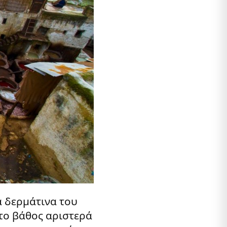
α δερμάτινα του
στο βάθος αριστερά