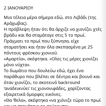
2 ΙΑΝΟΥΑΡΙΟΥ
Μια τέλεια μέρα σήμερα εδώ, στο Λιβάδι (της
Αράχωβας).
Η πρόβλεψη ήταν ότι θα άρχιζε να χιονίζει χτές
βράδυ και θα σταμάταγε στις 5 το πρωί.
Πράγματι το πρωί που ξύπνησα, είχε
σταματήσει και ήταν όλα σκεπασμένα με 25
πόντους φρέσκου χιονιού.
«Αμαρτία», σκέφτηκα. «Ολες τις μέρες χιονίζει
μόνο νύχτα».
Το δωμάτιο που δουλεύω εδώ, έχει ένα
παράθυρο που βλέπει σε δέντρα και βουνό και
όταν χιονίζει, το σκοτεινό backround
‘αναδεικνύει’ τις χιονονιφάδες, χαρίζοντας
εξαιρετικά όμορφες εικόνες.
«Θα ‘θελα», σκέφτηκα «να χιόνιζε τώρα το πρωί
και να σταμάταγε το σούρουπο»